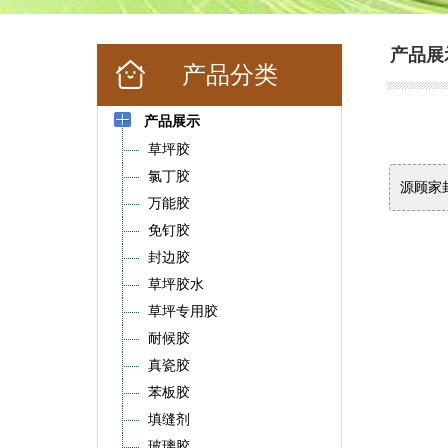
产品展
产品分类
产品展示
草坪胶
氯丁胶
源顾家
万能胶
免钉胶
封边胶
草坪胶水
草坪专用胶
耐候胶
真瓷胶
苯板胶
填缝剂
玻璃胶