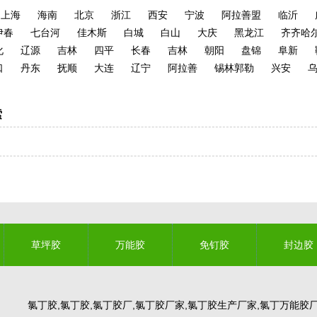
上海
海南
北京
浙江
西安
宁波
阿拉善盟
临沂
伊春
七台河
佳木斯
白城
白山
大庆
黑龙江
齐齐哈
化
辽源
吉林
四平
长春
吉林
朝阳
盘锦
阜新
口
丹东
抚顺
大连
辽宁
阿拉善
锡林郭勒
兴安
索
草坪胶
万能胶
免钉胶
封边胶
氯丁胶,氯丁胶,氯丁胶厂,氯丁胶厂家,氯丁胶生产厂家,氯丁万能胶