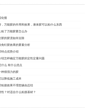
固化慢
好，万能胶的作用和效果，液体胶可以粘什么东西
上粘了万能胶要怎么办
钉胶的胶渍如何去除
响免钉胶效果的要素分析
胶特点优势介绍
介绍怎样确定万能胶的定性定量问题
是什么 有什么优点
一种很强力的胶
可以降低施工成本
胶粘接效果不理想缘由总结
特性？对适合什么粘接基材？