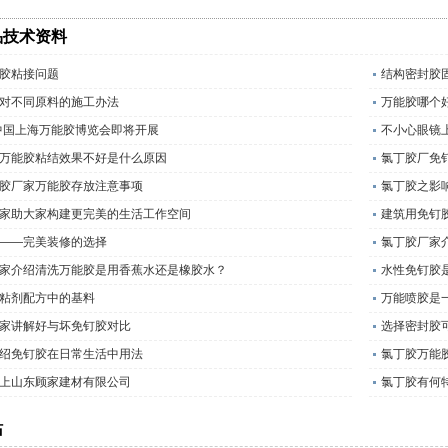
品技术资料
胶粘接问题
结构密封胶
对不同原料的施工办法
万能胶哪个
，中国上海万能胶博览会即将开展
不小心眼镜
万能胶粘结效果不好是什么原因
氯丁胶厂免
胶厂家万能胶存放注意事项
氯丁胶之影
家助大家构建更完美的生活工作空间
建筑用免钉
——完美装修的选择
氯丁胶厂家
家介绍清洗万能胶是用香蕉水还是橡胶水？
水性免钉胶
粘剂配方中的基料
万能喷胶是
家讲解好与坏免钉胶对比
选择密封胶
绍免钉胶在日常生活中用法
氯丁胶万能
上山东顾家建材有限公司
氯丁胶有何
站