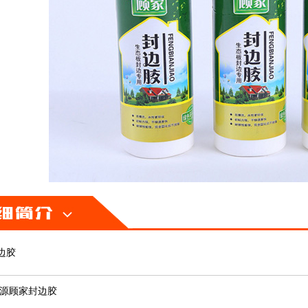
边胶
源顾家封边胶