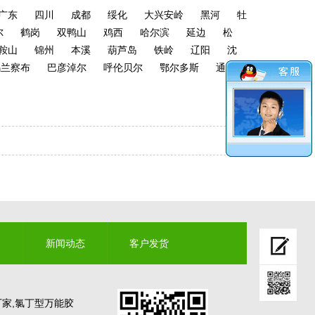
广东
四川
成都
绥化
大兴安岭
黑河
牡
尔
鹤岗
双鸭山
鸡西
哈尔滨
延边
松
鞍山
锦州
本溪
葫芦岛
铁岭
辽阳
沈
乌兰察布
巴彦淖尔
呼伦贝尔
鄂尔多斯
通辽
新闻动态
客户发货
厂家,氯丁型万能胶