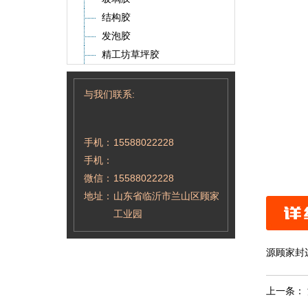
结构胶
发泡胶
精工坊草坪胶
与我们联系:
手机：
15588022228
手机：
微信：
15588022228
地址：
山东省临沂市兰山区顾家
工业园
源顾家封
上一条：