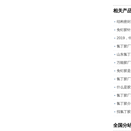
相关产
结构密封
免钉胶针
2019
氯丁胶厂
山东氯丁
万能胶厂
免钉胶是
氯丁胶厂
什么是胶
氯丁胶厂
氯丁胶介
找氯丁胶
全国分