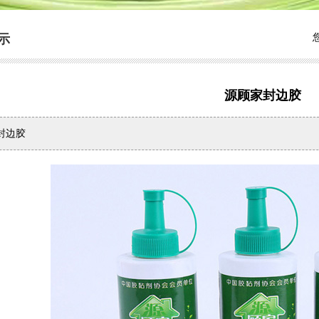
示
源顾家封边胶
封边胶