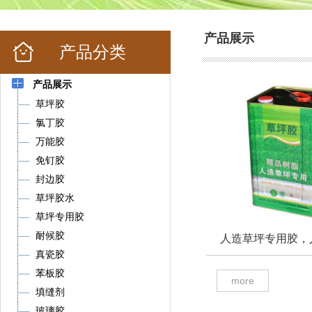
产品展示
产品分类
产品展示
草坪胶
氯丁胶
万能胶
免钉胶
封边胶
草坪胶水
草坪专用胶
耐候胶
真瓷胶
苯板胶
more
填缝剂
玻璃胶